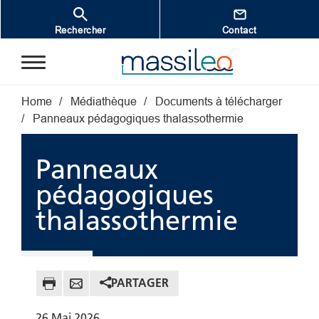
Aller au contenu principal
Rechercher
Contact
Fil d'Ariane
Home
Médiathèque
Documents à télécharger
Panneaux pédagogiques thalassothermie
Panneaux
pédagogiques
thalassothermie
PARTAGER
26
Mai
2026