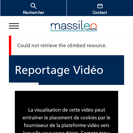
Aller au contenu principal
Rechercher
Contact
Message d'erreur
Could not retrieve the oEmbed resource.
Reportage Vidéo
La visualisation de cette vidéo peut
entraîner le placement de cookies par le
fournisseur de la plateforme vidéo vers
laquelle vous serez dirigé. Compte tenu