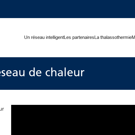
on
Un réseau intelligent
Les partenaires
La thalassothermie
M
éseau de chaleur
ur